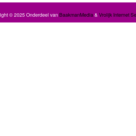
ight © 2025 Onderdeel van
BaakmanMedia
&
Vrolijk Internet S