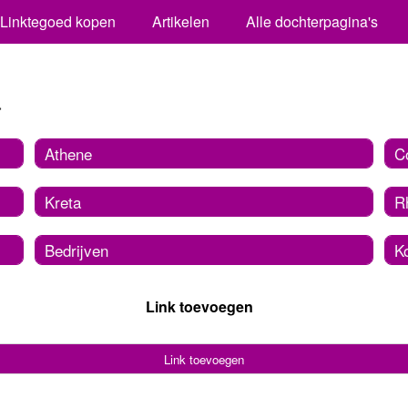
Linktegoed kopen
Artikelen
Alle dochterpagina's
a
Athene
C
Kreta
R
Bedrijven
K
Link toevoegen
Link toevoegen