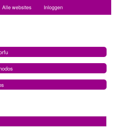
Alle websites
Inloggen
orfu
hodos
os